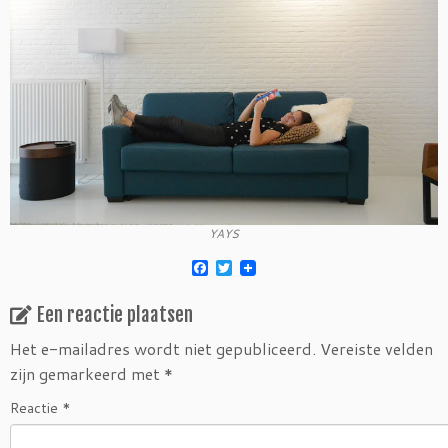
YAYS
F
T
a
w
c
i
Een reactie plaatsen
e
t
b
t
o
e
Het e-mailadres wordt niet gepubliceerd.
Vereiste velden
o
r
zijn gemarkeerd met
*
k
Reactie
*