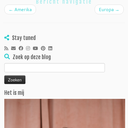
Bericht navigatie
←
Amerika
Europa
→
Stay tuned
Zoek op deze blog
Zoeken
naar:
Het is mij