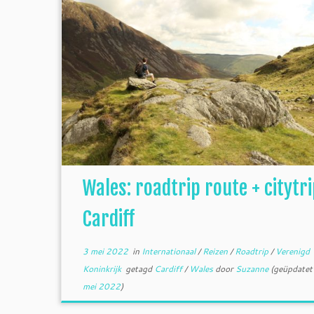
Wales: roadtrip route + citytri
Cardiff
3 mei 2022
in
Internationaal
/
Reizen
/
Roadtrip
/
Verenigd
Koninkrijk
getagd
Cardiff
/
Wales
door
Suzanne
(geüpdatet
mei 2022
)