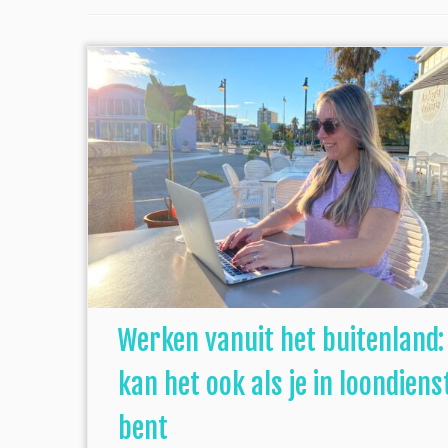
Werken vanuit het buitenland:
kan het ook als je in loondiens
bent