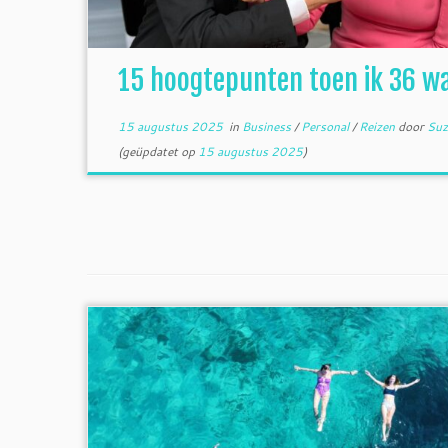
15 hoogtepunten toen ik 36 w
15 augustus 2025
in
Business
/
Personal
/
Reizen
door
Suz
(geüpdatet op
15 augustus 2025
)