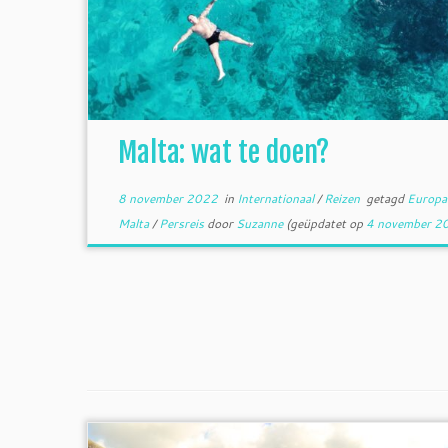
Malta: wat te doen?
8 november 2022
in
Internationaal
/
Reizen
getagd
Europ
Malta
/
Persreis
door
Suzanne
(geüpdatet op
4 november 2