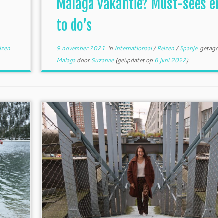
Malaga vakantie? Must-sees e
to do’s
izen
9 november 2021
in
Internationaal
/
Reizen
/
Spanje
getag
Malaga
door
Suzanne
(geüpdatet op
6 juni 2022
)