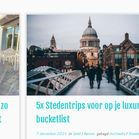
 zo
5x Stedentrips voor op je luxu
t
bucketlist
7 december 2021
in
Geld
/
Reizen
getagd
mo'media
/
Stede