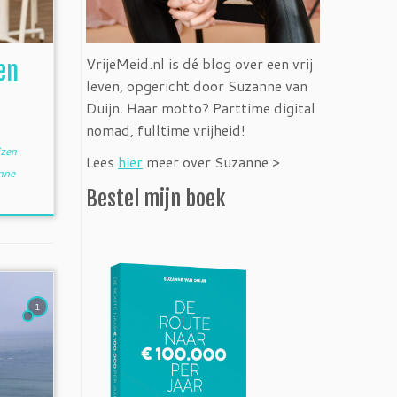
VrijeMeid.nl is dé blog over een vrij
en
leven, opgericht door Suzanne van
Duijn. Haar motto? Parttime digital
nomad, fulltime vrijheid!
izen
Lees
hier
meer over Suzanne >
nne
Bestel mijn boek
1