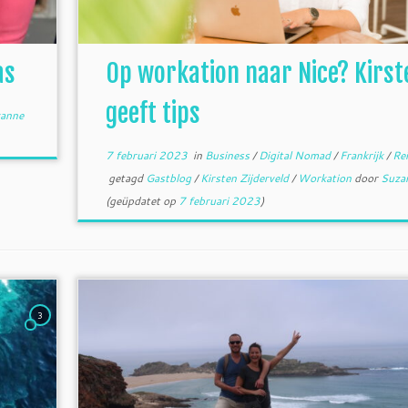
as
Op workation naar Nice? Kirst
geeft tips
anne
7 februari 2023
in
Business
/
Digital Nomad
/
Frankrijk
/
Re
getagd
Gastblog
/
Kirsten Zijderveld
/
Workation
door
Suza
(geüpdatet op
7 februari 2023
)
3