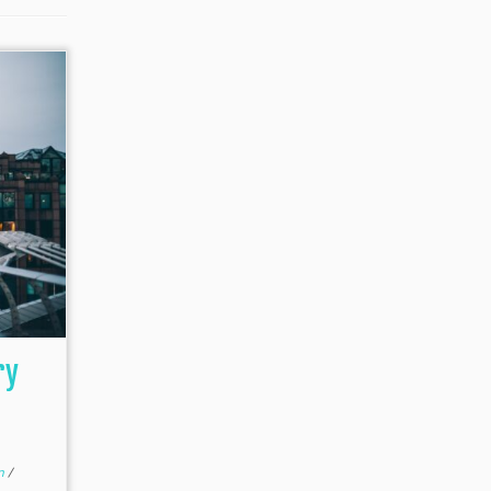
ry
n
/