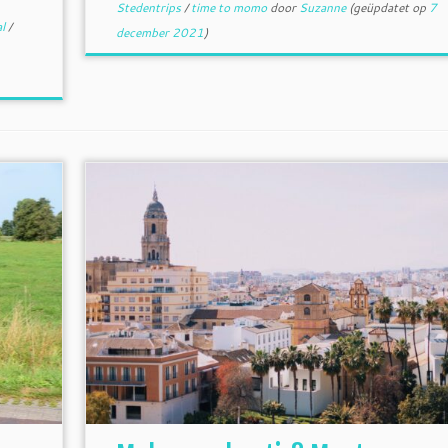
Stedentrips
/
time to momo
door
Suzanne
(geüpdatet op
7
al
/
december 2021
)