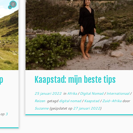
2
p
Kaapstad: mijn beste tips
25 januari 2022
in
Afrika
/
Digital Nomad
/
Internationaal
/
Reizen
getagd
digital nomad
/
Kaapstad
/
Zuid-Afrika
door
Suzanne
(geüpdatet op
27 januari 2022
)
 op
3