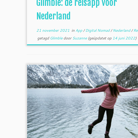
Glimble: dé reisapp voor
Nederland
21 november 2021
in
App
/
Digital Nomad
/
Nederland
/
Re
getagd
Glimble
door
Suzanne
(geüpdatet op
14 juni 2022
)