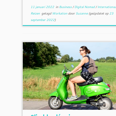
11 januari 2022
in
Business
/
Digital Nomad
/
Internationa
Reizen
getagd
Workation
door
Suzanne
(geüpdatet op
23
september 2022
)