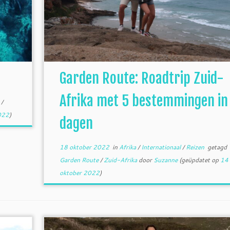
Garden Route: Roadtrip Zuid-
Afrika met 5 bestemmingen in
a
/
022
)
dagen
18 oktober 2022
in
Afrika
/
Internationaal
/
Reizen
getagd
Garden Route
/
Zuid-Afrika
door
Suzanne
(geüpdatet op
14
oktober 2022
)