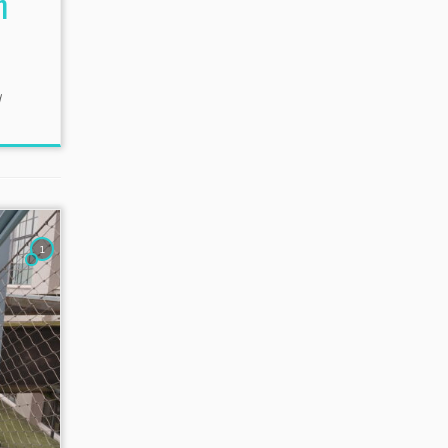
n
d
1