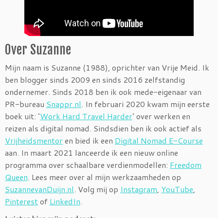
Over Suzanne
Mijn naam is Suzanne (1988), oprichter van Vrije Meid. Ik
ben blogger sinds 2009 en sinds 2016 zelfstandig
ondernemer. Sinds 2018 ben ik ook mede-eigenaar van
PR-bureau
Snappr.nl
. In februari 2020 kwam mijn eerste
boek uit: ‘
Work Hard Travel Harder
‘ over werken en
reizen als digital nomad. Sindsdien ben ik ook actief als
Vrijheidsmentor
en bied ik een
Digital Nomad E-Course
aan. In maart 2021 lanceerde ik een nieuw online
programma over schaalbare verdienmodellen:
Freedom
Queen
. Lees meer over al mijn werkzaamheden op
SuzannevanDuijn.nl
. Volg mij op
Instagram
,
YouTube
,
Pinterest
of
LinkedIn
.