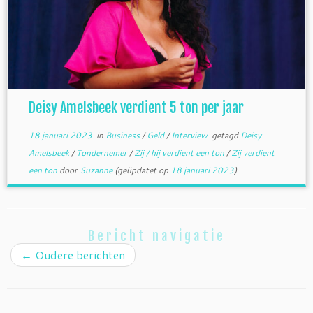
Deisy Amelsbeek verdient 5 ton per jaar
18 januari 2023
in
Business
/
Geld
/
Interview
getagd
Deisy
Amelsbeek
/
Tondernemer
/
Zij / hij verdient een ton
/
Zij verdient
een ton
door
Suzanne
(geüpdatet op
18 januari 2023
)
Bericht navigatie
←
Oudere berichten