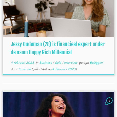
Jessy Oudeman (28) is financieel expert onder
de naam Happy Rich Millennial
4 februari 2023
in
Business
/
Geld
/
Interview
getagd
Beleggen
door
Suzanne
(geüpdatet op
4 februari 2023
)
2