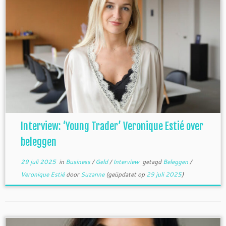
Interview: ‘Young Trader’ Veronique Estié over
beleggen
29 juli 2025
in
Business
/
Geld
/
Interview
getagd
Beleggen
/
Veronique Estié
door
Suzanne
(geüpdatet op
29 juli 2025
)