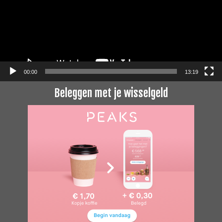
00:00
13:19
Beleggen met je wisselgeld