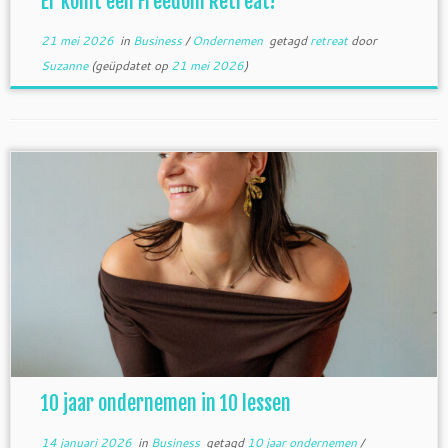
Er komt een Freedom Retreat!
21 mei 2026
in
Business
/
Ondernemen
getagd
retreat
door
Suzanne
(geüpdatet op
21 mei 2026
)
10 jaar ondernemen in 10 lessen
14 januari 2026
in
Business
getagd
10 jaar ondernemen
/