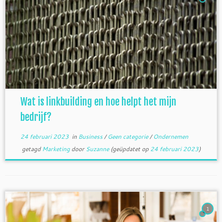
Wat is linkbuilding en hoe helpt het mijn
bedrijf?
24 februari 2023
in
Business
/
Geen categorie
/
Ondernemen
getagd
Marketing
door
Suzanne
(geüpdatet op
24 februari 2023
)
1