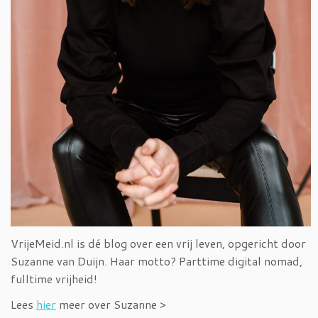
VrijeMeid.nl is dé blog over een vrij leven, opgericht door
Suzanne van Duijn. Haar motto? Parttime digital nomad,
fulltime vrijheid!
Lees
hier
meer over Suzanne >