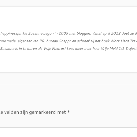
d, happinessjunkie Suzanne begon in 2009 met bloggen. Vanaf april 2012 doet ze d
zanne mede-eigenaar van PR-bureau Snappr en schreef zij het boek Work Hard Trav
uzanne is in te huren als Vrije Mentor! Lees meer over haar Vrije Meid 1:1 Traject
te velden zijn gemarkeerd met
*