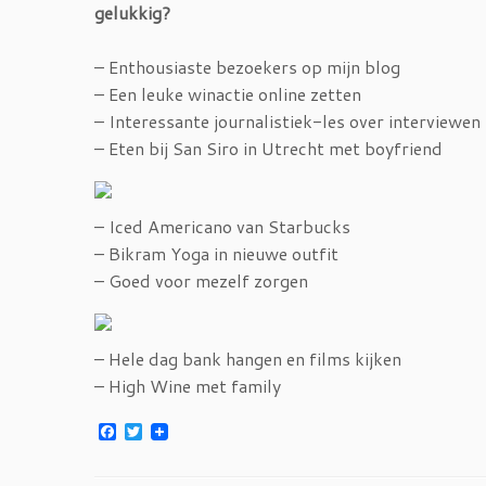
gelukkig?
– Enthousiaste bezoekers op mijn blog
– Een leuke winactie online zetten
– Interessante journalistiek-les over interviewen
– Eten bij San Siro in Utrecht met boyfriend
– Iced Americano van Starbucks
– Bikram Yoga in nieuwe outfit
– Goed voor mezelf zorgen
– Hele dag bank hangen en films kijken
– High Wine met family
F
T
a
w
c
i
e
t