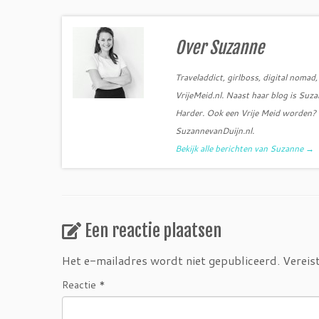
b
t
o
e
o
r
k
Over Suzanne
Traveladdict, girlboss, digital noma
VrijeMeid.nl. Naast haar blog is Su
Harder. Ook een Vrije Meid worden? S
SuzannevanDuijn.nl.
Bekijk alle berichten van Suzanne
→
Een reactie plaatsen
Het e-mailadres wordt niet gepubliceerd.
Vereis
Reactie
*