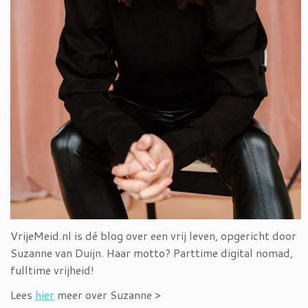
VrijeMeid.nl is dé blog over een vrij leven, opgericht door
Suzanne van Duijn. Haar motto? Parttime digital nomad,
fulltime vrijheid!
Lees
hier
meer over Suzanne >