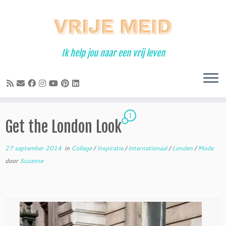
Ga
naar
inhoud
Ik help jou naar een vrij leven
1
Get the London Look
27 september 2014
in
Collage
/
Inspiratie
/
Internationaal
/
Londen
/
Mode
door
Suzanne