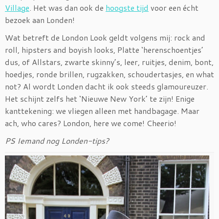
Village
. Het was dan ook de
hoogste tijd
voor een écht
bezoek aan Londen!
Wat betreft de London Look geldt volgens mij: rock and
roll, hipsters and boyish looks, Platte ‘herenschoentjes’
dus, of Allstars, zwarte skinny’s, leer, ruitjes, denim, bont,
hoedjes, ronde brillen, rugzakken, schoudertasjes, en what
not? Al wordt Londen dacht ik ook steeds glamoureuzer.
Het schijnt zelfs het ‘Nieuwe New York’ te zijn! Enige
kanttekening: we vliegen alleen met handbagage. Maar
ach, who cares? London, here we come! Cheerio!
PS Iemand nog Londen-tips?