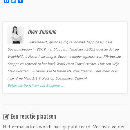
F
T
a
w
c
i
e
t
b
t
o
e
o
r
Over Suzanne
k
Traveladdict, girlboss, digital nomad, happinessjunkie
Suzanne begon in 2009 met bloggen. Vanaf april 2012 doet ze dat op
VrijeMeid.nl. Naast haar blog is Suzanne mede-eigenaar van PR-bureau
Snappr en schreef zij het boek Work Hard Travel Harder. Ook een Vrije
Meid worden? Suzanne is in te huren als Vrije Mentor! Lees meer over
haar Vrije Meid 1:1 Traject op SuzannevanDuijn.nl.
Bekijk alle berichten van Suzanne
→
Een reactie plaatsen
Het e-mailadres wordt niet gepubliceerd.
Vereiste velden