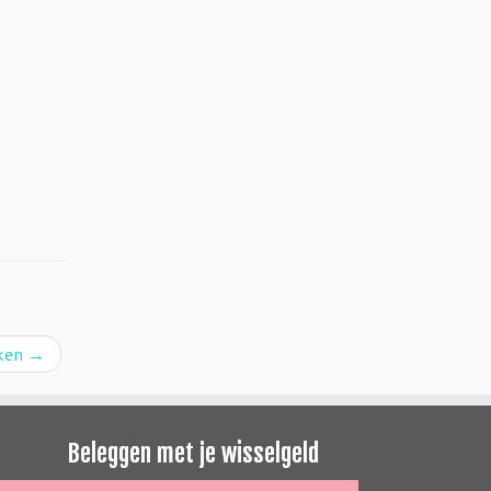
eken
→
Beleggen met je wisselgeld