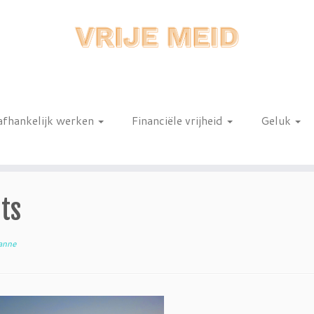
afhankelijk werken
Financiële vrijheid
Geluk
n
ts
anne