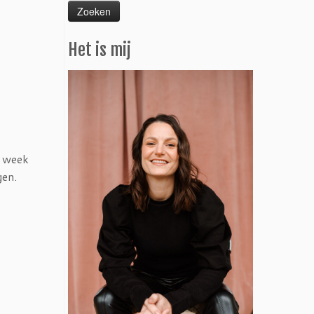
Het is mij
e week
gen.