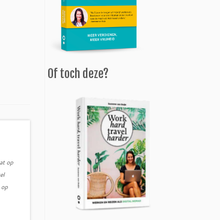
Of toch deze?
at op
el
 op