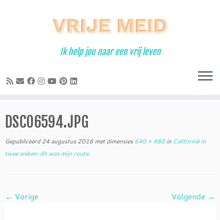
Ga
naar
inhoud
Ik help jou naar een vrij leven
DSC06594.JPG
Gepubliceerd
24 augustus 2016
met dimensies
640 × 480
in
Californië in
twee weken: dit was mijn route
.
← Vorige
Volgende →