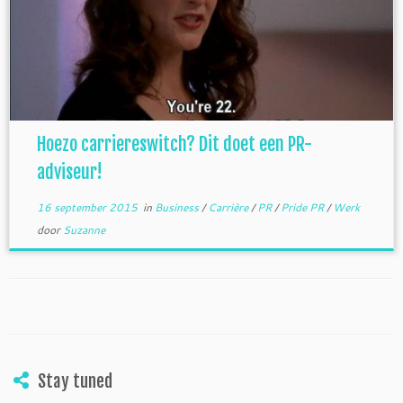
Hoezo carriereswitch? Dit doet een PR-
adviseur!
16 september 2015
in
Business
/
Carrière
/
PR
/
Pride PR
/
Werk
door
Suzanne
Stay tuned