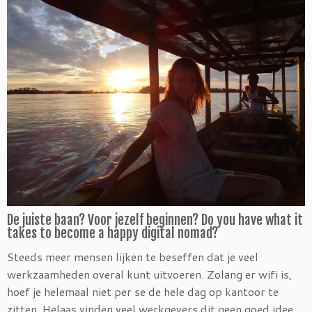
De juiste baan? Voor jezelf beginnen? Do you have what it
takes to become a happy digital nomad?
Steeds meer mensen lijken te beseffen dat je veel
werkzaamheden overal kunt uitvoeren. Zolang er wifi is,
hoef je helemaal niet per se de hele dag op kantoor te
zitten. Helaas vinden veel werkgevers dit geen goed idee.