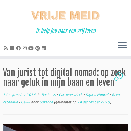
Ga
naar
inhoud
Ik help jou naar een vrij leven
Van jurist tot digital nomad: op zoek
4
naar geluk in mijn baan en leven
14 september 2016
in
Business
/
Carrièreswitch
/
Digital Nomad
/
Geen
categorie
/
Geluk
door
Suzanne
(geüpdatet op
14 september 2016
)