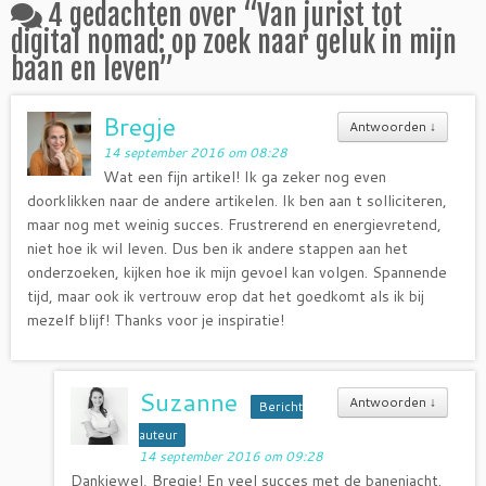
4 gedachten over “
Van jurist tot
digital nomad: op zoek naar geluk in mijn
baan en leven
”
Bregje
Antwoorden
↓
14 september 2016 om 08:28
Wat een fijn artikel! Ik ga zeker nog even
doorklikken naar de andere artikelen. Ik ben aan t solliciteren,
maar nog met weinig succes. Frustrerend en energievretend,
niet hoe ik wil leven. Dus ben ik andere stappen aan het
onderzoeken, kijken hoe ik mijn gevoel kan volgen. Spannende
tijd, maar ook ik vertrouw erop dat het goedkomt als ik bij
mezelf blijf! Thanks voor je inspiratie!
Suzanne
Antwoorden
↓
Bericht
auteur
14 september 2016 om 09:28
Dankjewel, Bregje! En veel succes met de banenjacht.