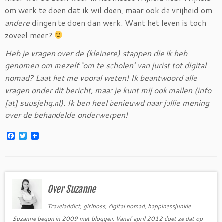
om werk te doen dat ik wil doen, maar ook de vrijheid om
andere
dingen te doen dan werk. Want het leven is toch
zoveel meer?
Heb je vragen over de (kleinere) stappen die ik heb
genomen om mezelf ‘om te scholen’ van jurist tot digital
nomad? Laat het me vooral weten! Ik beantwoord alle
vragen onder dit bericht, maar je kunt mij ook mailen (info
[at] suusjehq.nl). Ik ben heel benieuwd naar jullie mening
over de behandelde onderwerpen!
F
T
a
w
c
i
e
t
b
t
o
e
o
r
Over Suzanne
k
Traveladdict, girlboss, digital nomad, happinessjunkie
Suzanne begon in 2009 met bloggen. Vanaf april 2012 doet ze dat op