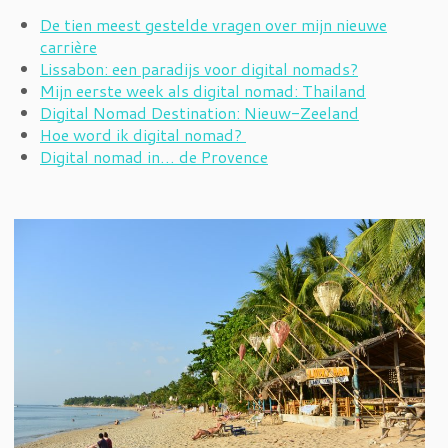
De tien meest gestelde vragen over mijn nieuwe
carrière
Lissabon: een paradijs voor digital nomads?
Mijn eerste week als digital nomad: Thailand
Digital Nomad Destination: Nieuw-Zeeland
Hoe word ik digital nomad?
Digital nomad in… de Provence