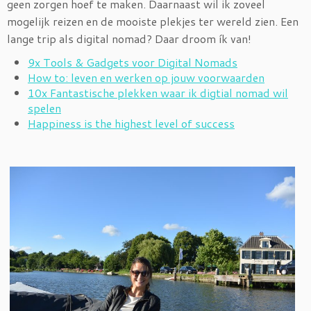
geen zorgen hoef te maken. Daarnaast wil ik zoveel
mogelijk reizen en de mooiste plekjes ter wereld zien. Een
lange trip als digital nomad? Daar droom ík van!
9x Tools & Gadgets voor Digital Nomads
How to: leven en werken op jouw voorwaarden
10x Fantastische plekken waar ik digtial nomad wil
spelen
Happiness is the highest level of success