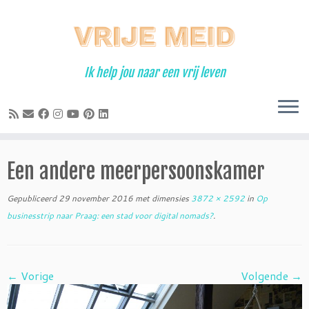
Ga
naar
inhoud
Ik help jou naar een vrij leven
Een andere meerpersoonskamer
Gepubliceerd
29 november 2016
met dimensies
3872 × 2592
in
Op
businesstrip naar Praag: een stad voor digital nomads?
.
← Vorige
Volgende →