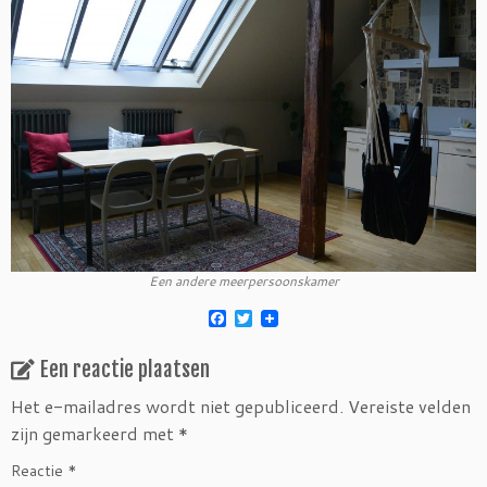
Een andere meerpersoonskamer
F
T
a
w
c
i
Een reactie plaatsen
e
t
b
t
o
e
Het e-mailadres wordt niet gepubliceerd.
Vereiste velden
o
r
zijn gemarkeerd met
*
k
Reactie
*