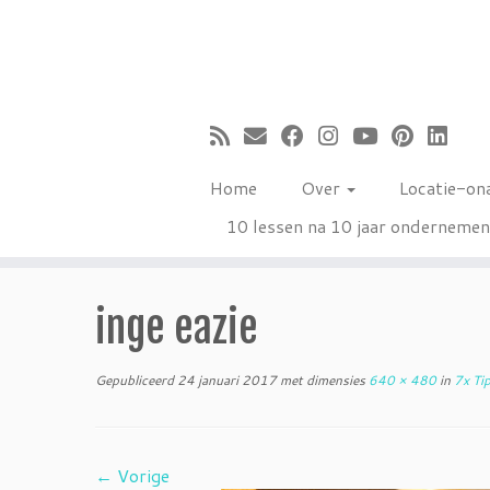
Ga
naar
inhoud
Home
Over
Locatie-on
10 lessen na 10 jaar onderneme
inge eazie
Gepubliceerd
24 januari 2017
met dimensies
640 × 480
in
7x Tip
← Vorige