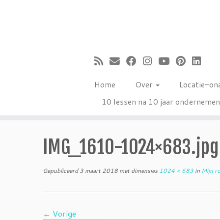
Ga
naar
inhoud
Home
Over
Locatie-on
10 lessen na 10 jaar onderneme
IMG_1610-1024×683.jpg
Gepubliceerd
3 maart 2018
met dimensies
1024 × 683
in
Mijn ro
← Vorige