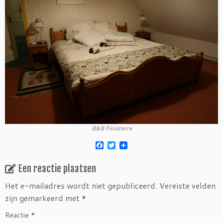
B&B Finisterre
F
T
a
w
c
i
Een reactie plaatsen
e
t
b
t
o
e
Het e-mailadres wordt niet gepubliceerd.
Vereiste velden
o
r
zijn gemarkeerd met
*
k
Reactie
*