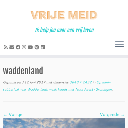
Ga
naar
inhoud
Ik help jou naar een vrij leven
waddenland
Gepubliceerd
12 juni 2017
met dimensies
3648 × 2432
in
Op mini-
sabbatical naar Waddenland: maak kennis met Noordwest-Groningen
.
← Vorige
Volgende →