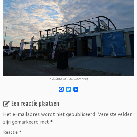
t’Ailand in Lauwersoog
F
T
a
w
c
i
Een reactie plaatsen
e
t
b
t
o
e
Het e-mailadres wordt niet gepubliceerd.
Vereiste velden
o
r
zijn gemarkeerd met
*
k
Reactie
*