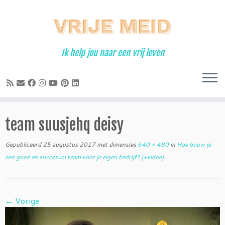
Ga
naar
inhoud
Ik help jou naar een vrij leven
team suusjehq deisy
Gepubliceerd
25 augustus 2017
met dimensies
640 × 480
in
Hoe bouw je
een goed en succesvol team voor je eigen bedrijf? [+video]
.
← Vorige