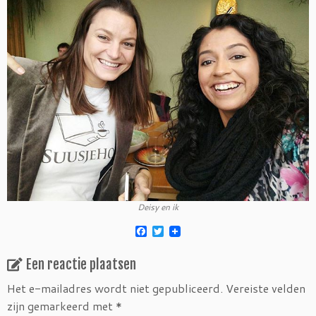
Deisy en ik
F
T
a
w
c
i
Een reactie plaatsen
e
t
b
t
o
e
Het e-mailadres wordt niet gepubliceerd.
Vereiste velden
o
r
zijn gemarkeerd met
*
k