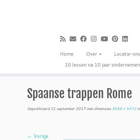
Ga
naar
inhoud
Home
Over
Locatie-on
10 lessen na 10 jaar onderneme
Spaanse trappen Rome
Gepubliceerd
21 september 2017
met dimensies
3648 × 5472
i
← Vorige