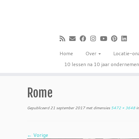
Ga
naar
inhoud
Home
Over
Locatie-on
10 lessen na 10 jaar onderneme
Rome
Gepubliceerd
21 september 2017
met dimensies
5472 × 3648
i
← Vorige