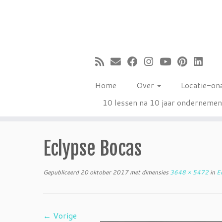
Ga
naar
inhoud
Home
Over
Locatie-on
10 lessen na 10 jaar onderneme
Eclypse Bocas
Gepubliceerd
20 oktober 2017
met dimensies
3648 × 5472
in
Ec
← Vorige