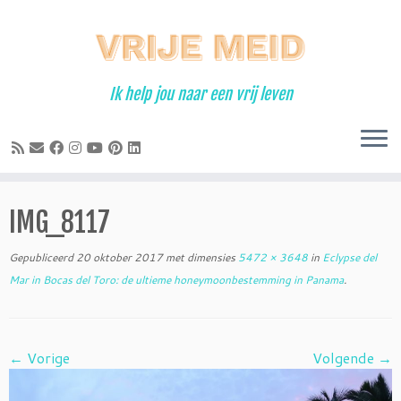
Ga
naar
inhoud
Ik help jou naar een vrij leven
IMG_8117
Gepubliceerd
20 oktober 2017
met dimensies
5472 × 3648
in
Eclypse del
Mar in Bocas del Toro: de ultieme honeymoonbestemming in Panama
.
← Vorige
Volgende →