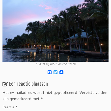
Sunset bij Bibi’s on the Beach
F
T
a
w
c
i
Een reactie plaatsen
e
t
b
t
o
e
Het e-mailadres wordt niet gepubliceerd.
Vereiste velden
o
r
zijn gemarkeerd met
*
k
Reactie
*