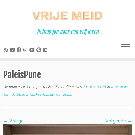
Ga
naar
inhoud
Ik help jou naar een vrij leven
PaleisPune
Gepubliceerd
31 augustus 2017
met dimensies
2310 × 3465
in
Interview:
Tarinda Straver (25) verhuisde naar India
.
← Vorige
Volgende →