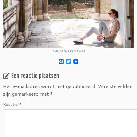
Het paleis van Pune
F
T
a
w
c
i
Een reactie plaatsen
e
t
b
t
o
e
Het e-mailadres wordt niet gepubliceerd.
Vereiste velden
o
r
zijn gemarkeerd met
*
k
Reactie
*