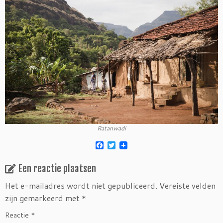
Ratanwadi
F
T
a
w
c
i
Een reactie plaatsen
e
t
b
t
o
e
Het e-mailadres wordt niet gepubliceerd.
Vereiste velden
o
r
zijn gemarkeerd met
*
k
Reactie
*