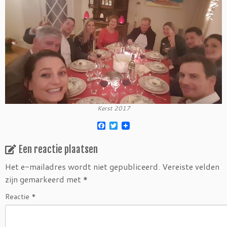
Kerst 2017
F
T
a
w
c
i
Een reactie plaatsen
e
t
b
t
o
e
Het e-mailadres wordt niet gepubliceerd.
Vereiste velden
o
r
zijn gemarkeerd met
*
k
Reactie
*