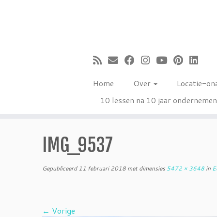
Ga
naar
inhoud
Home
Over
Locatie-on
10 lessen na 10 jaar onderneme
IMG_9537
Gepubliceerd
11 februari 2018
met dimensies
5472 × 3648
in
Ee
← Vorige