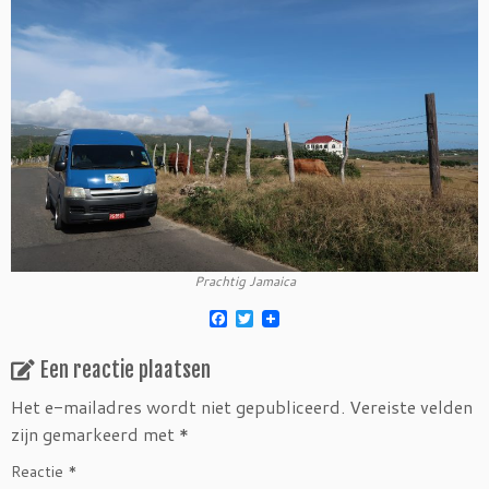
Prachtig Jamaica
F
T
a
w
c
i
Een reactie plaatsen
e
t
b
t
o
e
Het e-mailadres wordt niet gepubliceerd.
Vereiste velden
o
r
zijn gemarkeerd met
*
k
Reactie
*