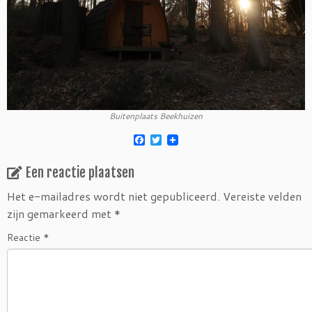
Buitenplaats Beekhuizen
F
T
a
w
c
i
Een reactie plaatsen
e
t
b
t
o
e
Het e-mailadres wordt niet gepubliceerd.
Vereiste velden
o
r
zijn gemarkeerd met
*
k
Reactie
*