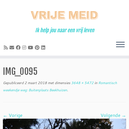
Ga
naar
inhoud
Ik help jou naar een vrij leven
IMG_0095
Gepubliceerd
2 maart 2018
met dimensies
3648 × 5472
in
Romantisch
weekendje weg: Buitenplaats Beekhuizen
.
← Vorige
Volgende →