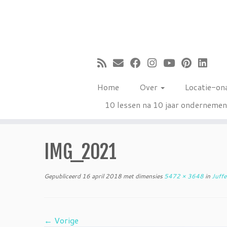
Ga
naar
inhoud
Home
Over
Locatie-on
10 lessen na 10 jaar onderneme
IMG_2021
Gepubliceerd
16 april 2018
met dimensies
5472 × 3648
in
Juffer
← Vorige