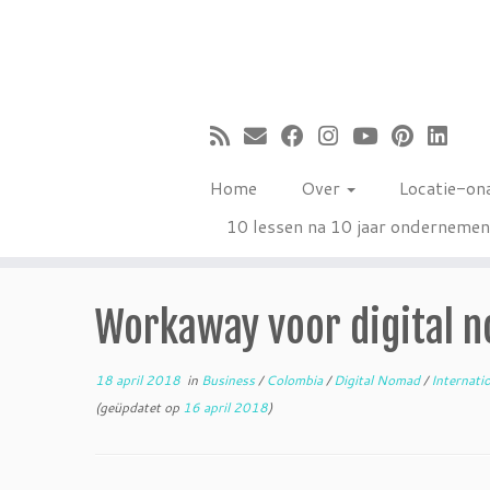
Ga
naar
inhoud
Home
Over
Locatie-on
10 lessen na 10 jaar onderneme
Workaway voor digital n
18 april 2018
in
Business
/
Colombia
/
Digital Nomad
/
Internati
(geüpdatet op
16 april 2018
)