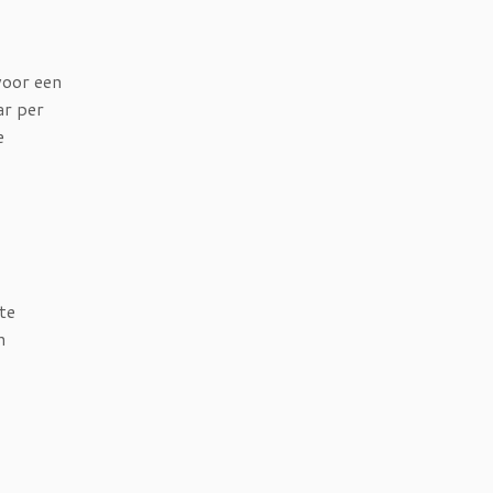
voor een
ar per
e
te
n