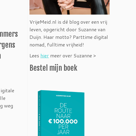
VrijeMeid.nl is dé blog over een vrij
leven, opgericht door Suzanne van
 immers
Duijn. Haar motto? Parttime digital
ergens
nomad, fulltime vrijheid!
n
Lees
hier
meer over Suzanne >
Bestel mijn boek
igitale
lle
ig weg