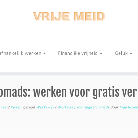
afhankelijk werken
Financiële vrijheid
Geluk
n
omads: werken voor gratis verb
onaal
/
Reizen
getagd
Workaway
/
Workaway voor digital nomads
door
Inge Rose