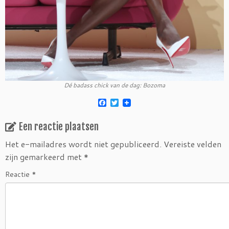
Dé badass chick van de dag: Bozoma
F
T
a
w
c
i
Een reactie plaatsen
e
t
b
t
o
e
Het e-mailadres wordt niet gepubliceerd.
Vereiste velden
o
r
zijn gemarkeerd met
*
k
Reactie
*