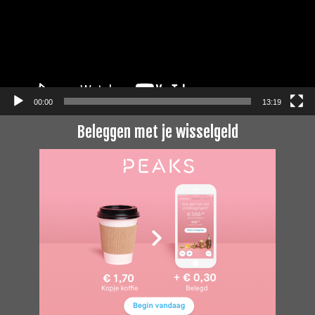
00:00
13:19
Beleggen met je wisselgeld