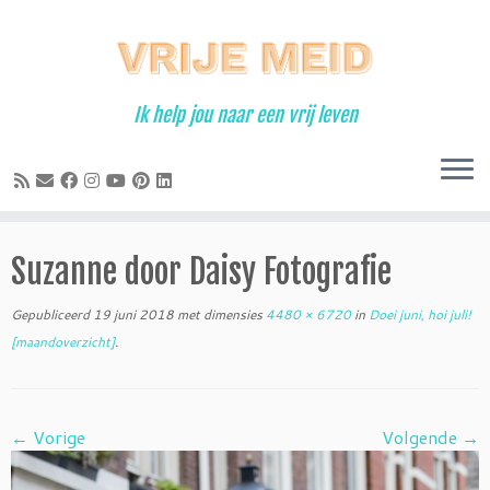
Ga
naar
inhoud
Ik help jou naar een vrij leven
Suzanne door Daisy Fotografie
Gepubliceerd
19 juni 2018
met dimensies
4480 × 6720
in
Doei juni, hoi juli!
[maandoverzicht]
.
← Vorige
Volgende →