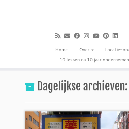
Ga
naar
inhoud
Home
Over
Locatie-on
10 lessen na 10 jaar onderneme
Dagelijkse archieven