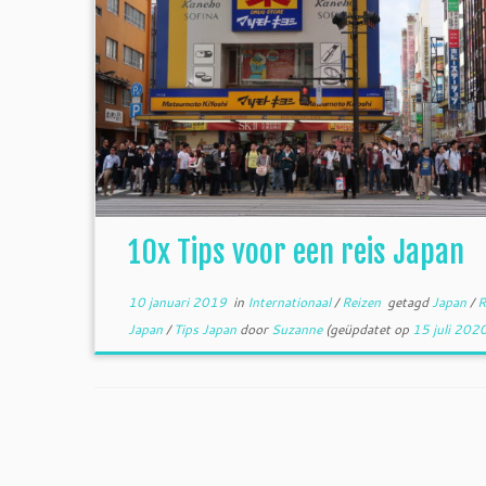
10x Tips voor een reis Japan
10 januari 2019
in
Internationaal
/
Reizen
getagd
Japan
/
R
Japan
/
Tips Japan
door
Suzanne
(geüpdatet op
15 juli 202