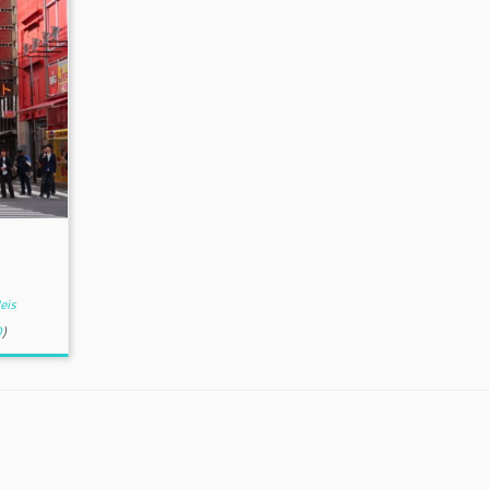
eis
0
)