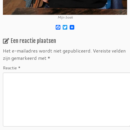
Mijn boek
F
T
a
w
c
i
Een reactie plaatsen
e
t
b
t
o
e
Het e-mailadres wordt niet gepubliceerd.
Vereiste velden
o
r
zijn gemarkeerd met
*
k
Reactie
*