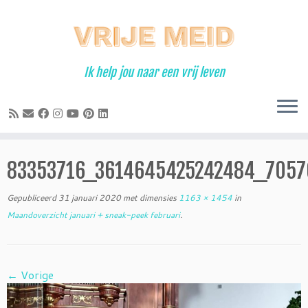
Ga
naar
inhoud
Ik help jou naar een vrij leven
83353716_3614645425242484_7057
Gepubliceerd
31 januari 2020
met dimensies
1163 × 1454
in
Maandoverzicht januari + sneak-peek februari
.
← Vorige