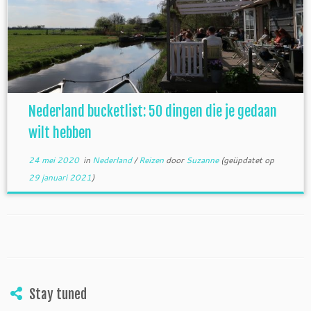
Nederland bucketlist: 50 dingen die je gedaan
wilt hebben
24 mei 2020
in
Nederland
/
Reizen
door
Suzanne
(geüpdatet op
29 januari 2021
)
Stay tuned