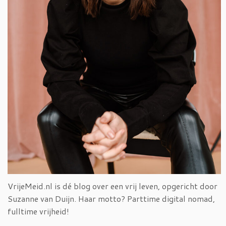
VrijeMeid.nl is dé blog over een vrij leven, opgericht door
Suzanne van Duijn. Haar motto? Parttime digital nomad,
fulltime vrijheid!