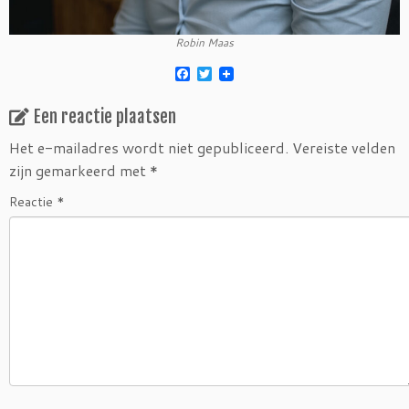
Robin Maas
F
T
a
w
c
i
Een reactie plaatsen
e
t
b
t
o
e
Het e-mailadres wordt niet gepubliceerd.
Vereiste velden
o
r
zijn gemarkeerd met
*
k
Reactie
*