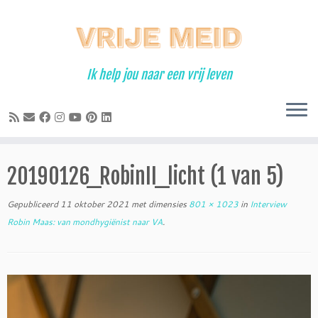
Ga
naar
inhoud
Ik help jou naar een vrij leven
20190126_RobinII_licht (1 van 5)
Gepubliceerd
11 oktober 2021
met dimensies
801 × 1023
in
Interview
Robin Maas: van mondhygiënist naar VA
.