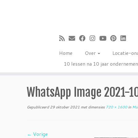
Ga
naar
inhoud
Home
Over
Locatie-on
10 lessen na 10 jaar onderneme
WhatsApp Image 2021-10-
Gepubliceerd
29 oktober 2021
met dimensies
720 × 1600
in
Maa
← Vorige