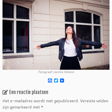
Fotograaf: Jacinta Simons
F
T
a
w
c
i
Een reactie plaatsen
e
t
b
t
o
e
Het e-mailadres wordt niet gepubliceerd.
Vereiste velden
o
r
zijn gemarkeerd met
*
k