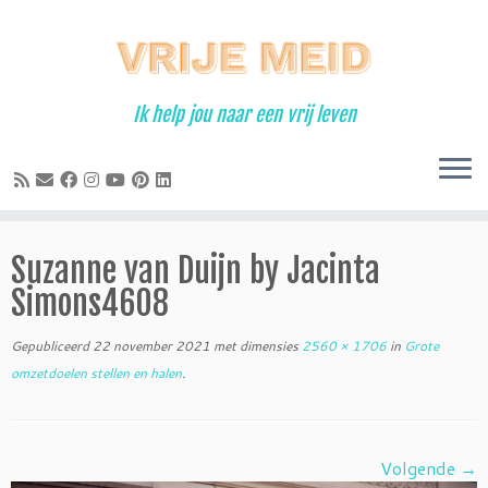
Ga
naar
inhoud
Ik help jou naar een vrij leven
Suzanne van Duijn by Jacinta
Simons4608
Gepubliceerd
22 november 2021
met dimensies
2560 × 1706
in
Grote
omzetdoelen stellen en halen
.
Volgende →