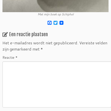
Met mijn boek op Schiphol
F
T
a
w
c
i
Een reactie plaatsen
e
t
b
t
o
e
Het e-mailadres wordt niet gepubliceerd.
Vereiste velden
o
r
zijn gemarkeerd met
*
k
Reactie
*