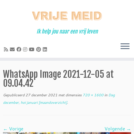
Ga
naar
inhoud
Ik help jou naar een vrij leven
WhatsApp Image 2021-12-05 at
09.04.42
Gepubliceerd
27 december 2021
met dimensies
720 × 1600
in
Dag
december, hoi januari [maandoverzicht]
.
← Vorige
Volgende →