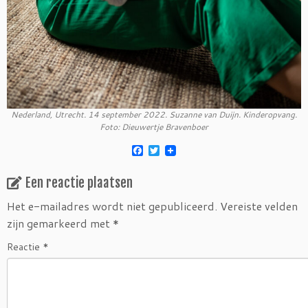
Nederland, Utrecht. 14 september 2022. Suzanne van Duijn. Kinderopvang.
Foto: Dieuwertje Bravenboer
F
T
a
w
c
i
Een reactie plaatsen
e
t
b
t
o
e
Het e-mailadres wordt niet gepubliceerd.
Vereiste velden
o
r
zijn gemarkeerd met
*
k
Reactie
*