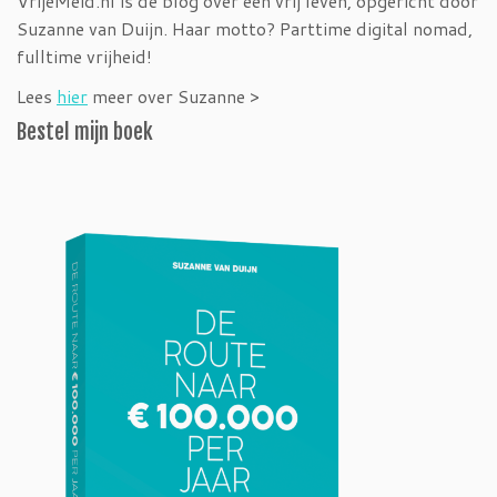
VrijeMeid.nl is dé blog over een vrij leven, opgericht door
Suzanne van Duijn. Haar motto? Parttime digital nomad,
fulltime vrijheid!
Lees
hier
meer over Suzanne >
Bestel mijn boek