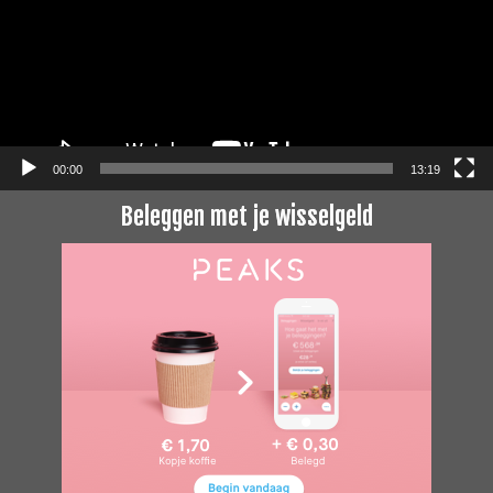
00:00
13:19
Beleggen met je wisselgeld