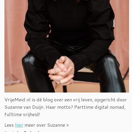
VrijeMeid.nl is dé blog over een vrij leven, opgericht door
Suzanne van Duijn. Haar motto? Parttime digital nomad,
fulltime vrijheid!
Lees
hier
meer over Suzanne >