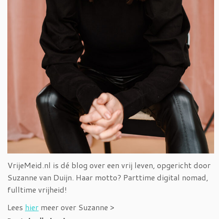
VrijeMeid.nl is dé blog over een vrij leven, opgericht door
Suzanne van Duijn. Haar motto? Parttime digital nomad,
fulltime vrijheid!
Lees
hier
meer over Suzanne >