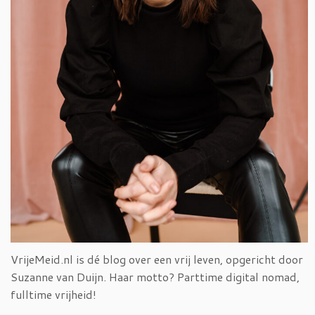
VrijeMeid.nl is dé blog over een vrij leven, opgericht door
Suzanne van Duijn. Haar motto? Parttime digital nomad,
fulltime vrijheid!