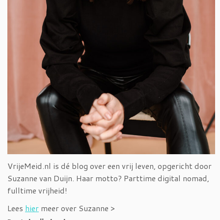
VrijeMeid.nl is dé blog over een vrij leven, opgericht door
Suzanne van Duijn. Haar motto? Parttime digital nomad,
fulltime vrijheid!
Lees
hier
meer over Suzanne >