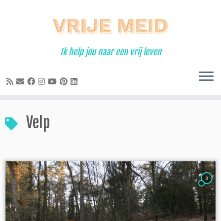
Ga
naar
inhoud
Ik help jou naar een vrij leven
Velp
3