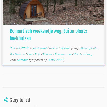
Romantisch weekendje weg: Buitenplaats
Beekhuizen
9 maart 2018
in
Nederland
/
Reizen
/
Veluwe
getagd
Buitenplaats
Beekhuizen
/
Pod
/
Velp
/
Veluwe
/
Veluwezoom
/
Weekend weg
door
Suzanne
(geüpdatet op
3 mei 2022
)
Stay tuned