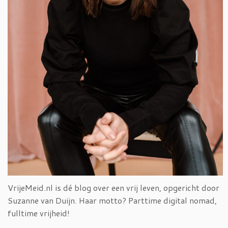
VrijeMeid.nl is dé blog over een vrij leven, opgericht door
Suzanne van Duijn. Haar motto? Parttime digital nomad,
fulltime vrijheid!