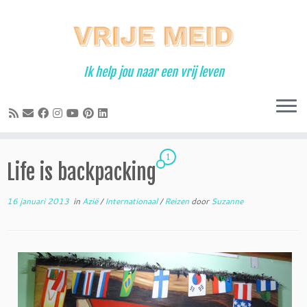
Ga
naar
inhoud
Ik help jou naar een vrij leven
1
Life is backpacking
16 januari 2013
in
Azië
/
Internationaal
/
Reizen
door
Suzanne