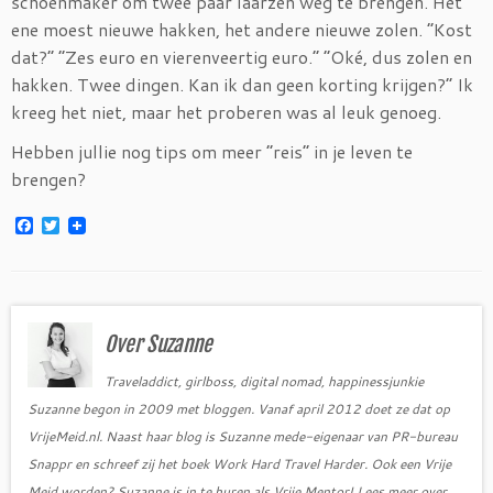
schoenmaker om twee paar laarzen weg te brengen. Het
ene moest nieuwe hakken, het andere nieuwe zolen. “Kost
dat?” “Zes euro en vierenveertig euro.” “Oké, dus zolen en
hakken. Twee dingen. Kan ik dan geen korting krijgen?” Ik
kreeg het niet, maar het proberen was al leuk genoeg.
Hebben jullie nog tips om meer “reis” in je leven te
brengen?
F
T
a
w
c
i
e
t
b
t
o
e
o
r
Over Suzanne
k
Traveladdict, girlboss, digital nomad, happinessjunkie
Suzanne begon in 2009 met bloggen. Vanaf april 2012 doet ze dat op
VrijeMeid.nl. Naast haar blog is Suzanne mede-eigenaar van PR-bureau
Snappr en schreef zij het boek Work Hard Travel Harder. Ook een Vrije
Meid worden? Suzanne is in te huren als Vrije Mentor! Lees meer over